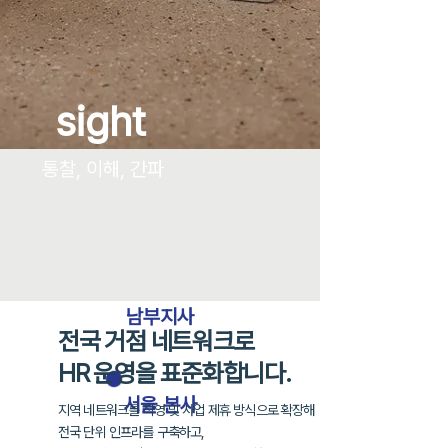
sight
통찰, 이해, 간파
남부지사
전국 거점 네트워크로
HR 운영을 표준화합니다.
​서울 본사
지역 네트워크를 직영 및 사업 제휴 방식으로 확장해
전국 단위 인프라를 구축하고,