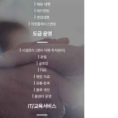
|
채용 대행
|
헤드헌팅
|
면접대행
|
아웃플레이스먼트
도급 운영
|
시설관리
(경비·미화·주차관리)
|
호텔
|
골프장
|
F&B
|
병원 의료
|
유통·판촉
|
물류·생산
|
콜센터 운영
IT/교육서비스