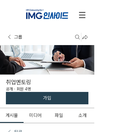
그룹
취업멘토링
공개
·
회원 4명
가입
게시물
미디어
파일
소개