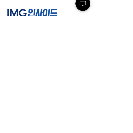
(주)인사이드잡
사업자등록번호 :
220-86-71971
ㅣ 대표이사
: 최윤석
소재지 : 서울특별시 서초구 반포대로23길 14, 3
층 ㅣ 지사/사무소 : 여수/부산/대전/수원/제주
전화 :
02-591-4363
ㅣ 팩스 :
02-591-
4360
근로자 파견업(2004-138) 유료직업소개사업
(제2017-3220163-14-5-00006호)
경비업허가(제2798호) 위생관리용역업(서초
구청 제 26호) 대한민국