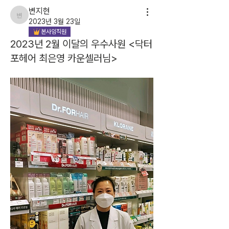
변지현
변지현
2023년 3월 23일
본사임직원
2023년 2월 이달의 우수사원 <닥터
포헤어 최은영 카운셀러님>