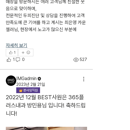
매장을 방문하시는 여러 고객님께 친절한 웃
음으로 맞이하며, 
전문적인 두피진단 및 상담을 진행하여 고객 
만족도에 큰 기여를 하고 계시는 최은영 카운
셀러님, 현장에서 노고가 많으신 부분에
자세히 보기
1
1
0
527
IMGadmin
2023년 2월 21일
본사임직원
2022년 12월 BEST사원은 365플
러스내과 방민용님 입니다! 축하드립
소개
니다!
현장에서 열심히 뛰고 있는 스텝 여러분께 감
사의 마음을 담아 매달 한 분을 선정하여 조그
만 선물을 드립니다