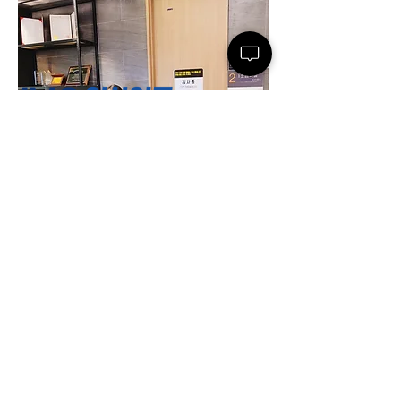
(주)인사이드잡
사업자등록번호 :
220-86-71971
ㅣ 대표이사
: 최윤석
소재지 : 서울특별시 서초구 반포대로23길 14, 3
층 ㅣ 지사/사무소 : 여수/부산/대전/수원/제주
방민용님은
 초음파실 데스크에서 근무중이며 
전화 :
02-591-4363
ㅣ 팩스 :
02-591-
원장 선생님을 어시스트하며 
병원을 찾는 고
4360
객들이 
신속하고 정확하게 진료 서비스를 받는 것에 
근로자 파견업(2004-138) 유료직업소개사업
큰 역할을 해 주고 계십니다.
(제2017-3220163-14-5-00006호)