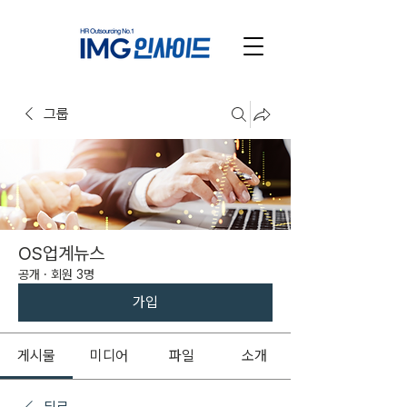
그룹
OS업계뉴스
공개
·
회원 3명
가입
게시물
미디어
파일
소개