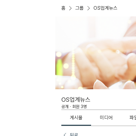
홈
그룹
OS업계뉴스
OS업계뉴스
공개
·
회원 3명
게시물
미디어
파
뒤로