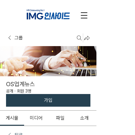
그룹
OS업계뉴스
공개
·
회원 3명
가입
게시물
미디어
파일
소개