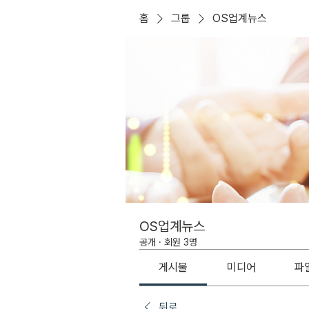
홈
그룹
OS업계뉴스
OS업계뉴스
공개
·
회원 3명
게시물
미디어
파
뒤로