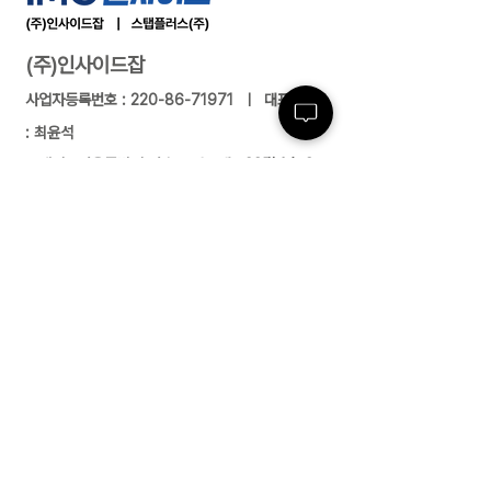
(주)인사이드잡
사업자등록번호 :
220-86-71971
ㅣ 대표이사
: 최윤석
소재지 : 서울특별시 서초구 반포대로23길 14, 3
층 ㅣ 지사/사무소 : 여수/부산/대전/수원/제주
전화 :
02-591-4363
ㅣ 팩스 :
02-591-
4360
근로자 파견업(2004-138) 유료직업소개사업
(제2017-3220163-14-5-00006호)
경비업허가(제2798호) 위생관리용역업(서초
구청 제 26호) 대한민국
고객센터