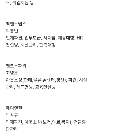
스, 취업지원 등
맥앤스탭스
박홍언
인재파견, 업무도급, 서치펌, 채용대행, HR 
컨설팅, 시설관리, 판촉대행
맨토스파워
최영은
아웃소싱(판매,물류,콜센터,생산), 파견, 시설
관리, 헤드헌팅, 교육컨설팅
메디엔젤
박삼규
인재파견, 아웃소싱(보건,의료,복지), 건물종
합관리