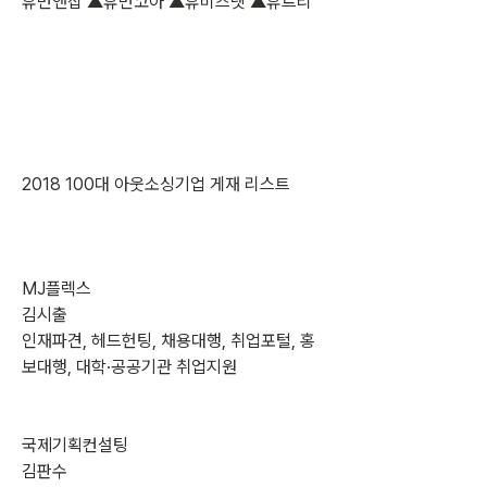
휴먼앤잡 ▲휴먼코아 ▲휴비즈넷 ▲휴트리
2018 100대 아웃소싱기업 게재 리스트
MJ플렉스
김시출
인재파견, 헤드헌팅, 채용대행, 취업포털, 홍
보대행, 대학·공공기관 취업지원
국제기획컨설팅
김판수