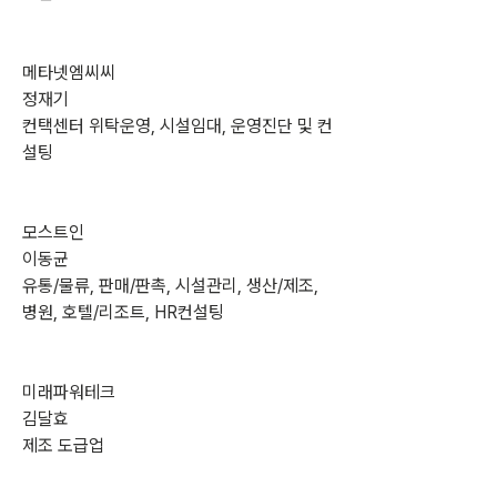
메타넷엠씨씨
정재기
컨택센터 위탁운영, 시설임대, 운영진단 및 컨
설팅
모스트인
이동균
유통/물류, 판매/판촉, 시설관리, 생산/제조, 
병원, 호텔/리조트, HR컨설팅
미래파워테크
김달효
제조 도급업