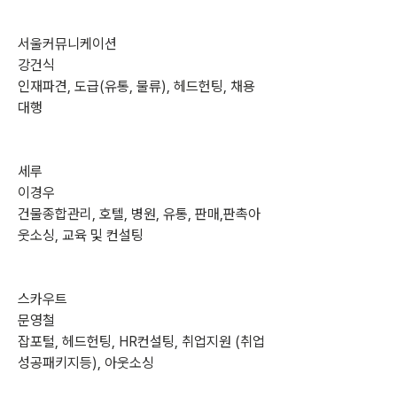
서울커뮤니케이션
강건식
인재파견, 도급(유통, 물류), 헤드헌팅, 채용
대행
세루
이경우
건물종합관리, 호텔, 병원, 유통, 판매,판촉아
웃소싱, 교육 및 컨설팅
스카우트
문영철
잡포털, 헤드헌팅, HR컨설팅, 취업지원 (취업
성공패키지등), 아웃소싱