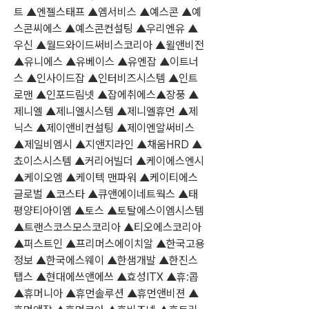
트 ▲엔젤스태프 ▲엠서비스 ▲예스콘 ▲예
스콘씨에스 ▲예스콘컨설팅 ▲우리엔유 ▲
우신 ▲월드와이드써비스코리아 ▲윌앤비전 
▲유니에스 ▲유베이스 ▲유엔잡 ▲이트너
스 ▲인사이드잡 ▲인터비즈시스템 ▲인트
로맨 ▲인포드림넷 ▲잡에취에스▲장풍 ▲
제니엘 ▲제니엘시스템 ▲제니엘휴먼 ▲제
닉스 ▲제이앤비컨설팅 ▲제이엔알써비스 
▲제일비엠시 ▲지앤지라인 ▲채움HRD ▲ 
쵸이스시스템 ▲커리어빌더 ▲케이에스엔시 
▲케이오엠 ▲케이텍 맨파워 ▲케이티에스
글로벌 ▲코스타 ▲큐앤에이네트웍스 ▲태
평양티아이엠 ▲토스 ▲토탈에스이엠시스템 
▲트랜스코스모스코리아 ▲티오에스코리아 
▲퍼스트인 ▲프리머스에이치알 ▲한국고용
정보 ▲한국에스웨이 ▲한샘개발 ▲한진스
탭스 ▲현대에쓰앤에쓰 ▲효성ITX ▲휴:콥 
▲휴머니아 ▲휴먼솔루션 ▲휴먼앤비젼 ▲