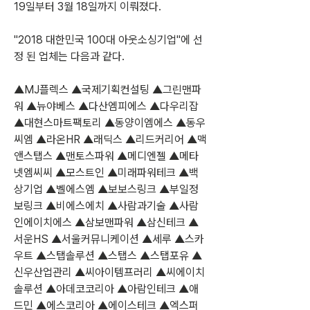
19일부터 3월 18일까지 이뤄졌다.
"2018 대한민국 100대 아웃소싱기업"에 선
정 된 업체는 다음과 같다.
▲MJ플렉스 ▲국제기획컨설팅 ▲그린맨파
워 ▲뉴야베스 ▲다산엠피에스 ▲다우리잡 
▲대현스마트팩토리 ▲동양이엠에스 ▲동우
씨엠 ▲라온HR ▲래딕스 ▲리드커리어 ▲맥
앤스탭스 ▲맨토스파워 ▲메디엔젤 ▲메타
넷엠씨씨 ▲모스트인 ▲미래파워테크 ▲백
상기업 ▲벨에스엠 ▲보보스링크 ▲부일정
보링크 ▲비에스에치 ▲사람과기술 ▲사람
인에이치에스 ▲삼보맨파워 ▲삼신테크 ▲
서운HS ▲서울커뮤니케이션 ▲세루 ▲스카
우트 ▲스탭솔루션 ▲스탭스 ▲스탭포유 ▲
신우산업관리 ▲씨아이템프러리 ▲씨에이치
솔루션 ▲아데코코리아 ▲아람인테크 ▲애
드민 ▲에스코리아 ▲에이스테크 ▲엑스퍼