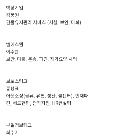
백상기업
김풍원
건물유지관리 서비스 (시설, 보안, 미화)
벨에스엠
이수한
보안, 미화, 운송, 파견, 재가요양 사업
보보스링크
홍형표
아웃소싱(물류, 유통, 생산, 콜센터), 인재파
견, 헤드헌팅, 전직지원, HR컨설팅
부일정보링크
최수기