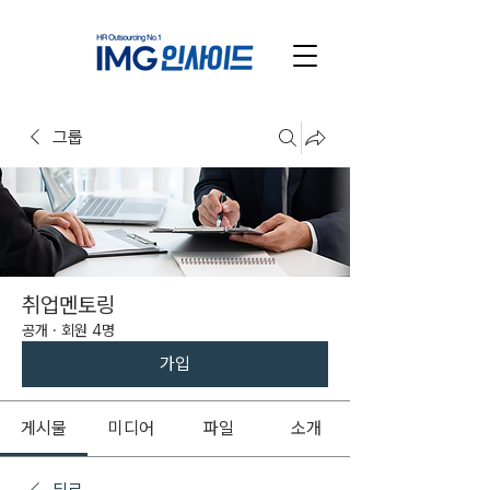
그룹
취업멘토링
공개
·
회원 4명
가입
게시물
미디어
파일
소개