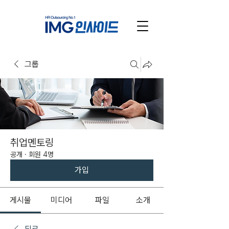
그룹
취업멘토링
공개
·
회원 4명
가입
게시물
미디어
파일
소개