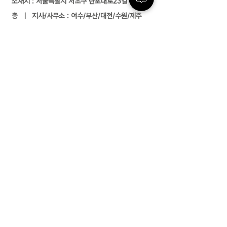
소재지 : 서울특별시 서초구 반포대로23길 14, 3
층 ㅣ 지사/사무소 : 여수/부산/대전/수원/제주
전화 :
02-591-4363
ㅣ 팩스 :
02-591-
4360
근로자 파견업(2004-138) 유료직업소개사업
(제2017-3220163-14-5-00006호)
경비업허가(제2798호) 위생관리용역업(서초
구청 제 26호) 대한민국
고객센터
02-591-4363