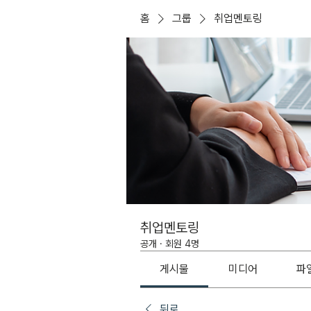
홈
그룹
취업멘토링
취업멘토링
공개
·
회원 4명
게시물
미디어
파
뒤로