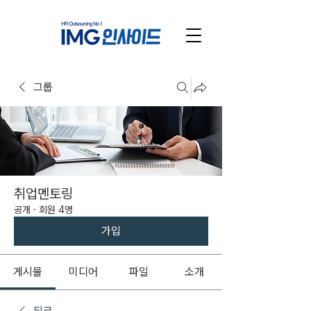
그룹
취업멘토링
공개
·
회원 4명
가입
게시물
미디어
파일
소개