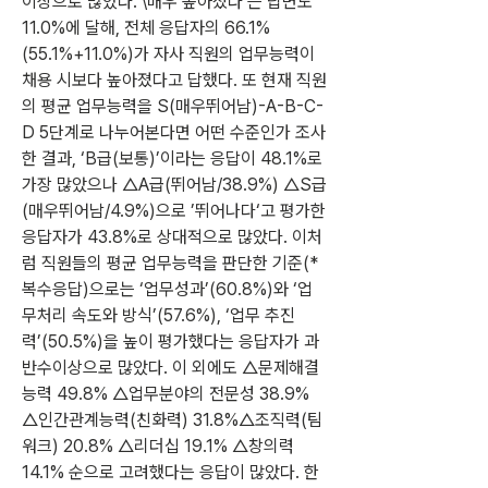
이상으로 많았다. \매우 높아졌다‘는 답변도 
11.0%에 달해, 전체 응답자의 66.1%
(55.1%+11.0%)가 자사 직원의 업무능력이 
채용 시보다 높아졌다고 답했다. 또 현재 직원
의 평균 업무능력을 S(매우뛰어남)-A-B-C-
D 5단계로 나누어본다면 어떤 수준인가 조사
한 결과, ‘B급(보통)’이라는 응답이 48.1%로 
가장 많았으나 △A급(뛰어남/38.9%) △S급
(매우뛰어남/4.9%)으로 ’뛰어나다‘고 평가한 
응답자가 43.8%로 상대적으로 많았다. 이처
럼 직원들의 평균 업무능력을 판단한 기준(*
복수응답)으로는 ‘업무성과’(60.8%)와 ‘업
무처리 속도와 방식’(57.6%), ‘업무 추진
력’(50.5%)을 높이 평가했다는 응답자가 과
반수이상으로 많았다. 이 외에도 △문제해결
능력 49.8% △업무분야의 전문성 38.9% 
△인간관계능력(친화력) 31.8%△조직력(팀
워크) 20.8% △리더십 19.1% △창의력 
14.1% 순으로 고려했다는 응답이 많았다. 한