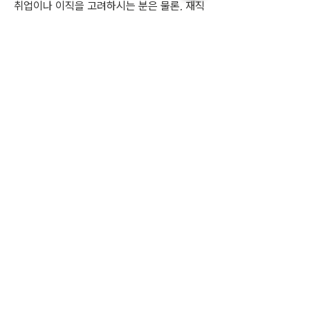
취업이나 이직을 고려하시는 분은 물론, 재직
자 분들께도 도움의 되는 내용을 엄선하였습
니다
(주)인사이드잡
사업자등록번호 :
220-86-71971
ㅣ 대표이사
: 최윤석
소재지 : 서울특별시 서초구 반포대로23길 14, 3
층 ㅣ 지사/사무소 : 여수/부산/대전/수원/제주
전화 :
02-591-4363
ㅣ 팩스 :
02-591-
4360