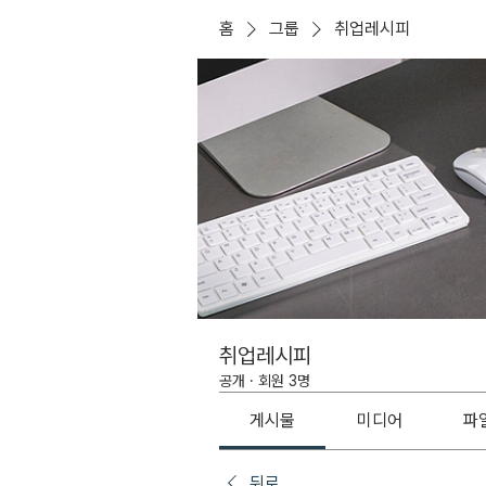
홈
그룹
취업레시피
취업레시피
공개
·
회원 3명
게시물
미디어
파
뒤로