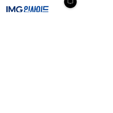
(주)인사이드잡
사업자등록번호 :
220-86-71971
ㅣ 대표이사
: 최윤석
소재지 : 서울특별시 서초구 반포대로23길 14, 3
층 ㅣ 지사/사무소 : 여수/부산/대전/수원/제주
전화 :
02-591-4363
ㅣ 팩스 :
02-591-
4360
근로자 파견업(2004-138) 유료직업소개사업
(제2017-3220163-14-5-00006호)
경비업허가(제2798호) 위생관리용역업(서초
구청 제 26호) 대한민국