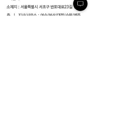
소재지 : 서울특별시 서초구 반포대로23길 14, 3
층 ㅣ 지사/사무소 : 여수/부산/대전/수원/제주
전화 :
02-591-4363
ㅣ 팩스 :
02-591-
4360
근로자 파견업(2004-138) 유료직업소개사업
(제2017-3220163-14-5-00006호)
경비업허가(제2798호) 위생관리용역업(서초
구청 제 26호) 대한민국
고객센터
02-591-4363