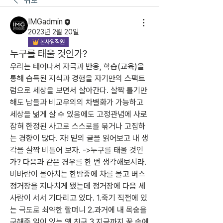
뒤로
IMGadmin
2023년 2월 20일
본사임직원
누구를 태울 것인가?
우리는 태어나서 자극과 반응, 학습(교육)을 
통해 습득된 지식과 경험을 자기만의 스팩트
럼으로 세상을 보면서 살아간다. 살짝 틀기만 
해도 남들과 비교우의의 차별화가 가능하고 
세상을 넒게 살 수 있음에도 고정관념에 사로
잡혀 한정된 사고로 스스로를 묶거나 고집하
는 경향이 많다. 자! 밑의 글을 읽어보고 내 생
각을 살짝 비틀어 보자. ->누구를 태울 것인
가? 다음과 같은 경우를 한 번 생각해보시라. 
비바람이 몰아치는 한밤중에 차를 몰고 버스
정거장을 지나치게 됐는데 정거장에 다음 세 
사람이 서서 기다리고 있다. 1.죽기 직전에 있
는 극도로 쇠약한 할머니 2.과거에 내 목숨을 
구해준 일이 있는 옛 친구 3.지금까지 꿈 속에