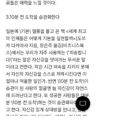
료들은 매력을 느낄 것이다.
3.10분 전 도착을 습관화한다
일본에 \기본\ 열풍을 몰고 온 책 <세계 최고
의 인재들은 어떻게 기본을 실천할까>(도쓰
카 다카마샤 지음, 장은주 옮김|비즈니스북
스)에서는 우리가 자주 사용하는 \"죄송합니
다\"라는 말은 자신감을 앗아가는 무서운 말
이라고 전한다. 작은 시간 약속을 지키지 못해
서 자신의 자신감을 스스로 저하시킨다면 이 
얼마나 억울한 일인가. 반면 \10분 전 도착\이 
습관이 된 사람의 얼굴엔 늘 자신감이 자연스
레 드러난다고 한다. 또 성공한 사람들은 대부
분 \10분 전 도착\하는 것이 습관화되어 있다
고 한다. 자신감 있게 상대방을 만나고, 눈을 
똑바로 쳐다보며 이어지는 대화는 자신의 페
이스대로 리드할 수도 있게 된다. 그러니 자신
감 있게 일을 진행하고 싶다면 이제부터 알람