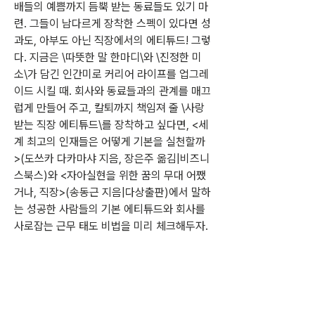
배들의 예쁨까지 듬뿍 받는 동료들도 있기 마
련. 그들이 남다르게 장착한 스펙이 있다면 성
과도, 아부도 아닌 직장에서의 에티튜드! 그렇
다. 지금은 \따뜻한 말 한마디\와 \진정한 미
소\가 담긴 인간미로 커리어 라이프를 업그레
이드 시킬 때. 회사와 동료들과의 관계를 매끄
럽게 만들어 주고, 칼퇴까지 책임져 줄 \사랑
받는 직장 에티튜드\를 장착하고 싶다면, <세
계 최고의 인재들은 어떻게 기본을 실천할까
>(도쓰카 다카마샤 지음, 장은주 옮김|비즈니
스북스)와 <자아실현을 위한 꿈의 무대 어쨌
거나, 직장>(송동근 지음|다상출판)에서 말하
는 성공한 사람들의 기본 에티튜드와 회사를 
사로잡는 근무 태도 비법을 미리 체크해두자.