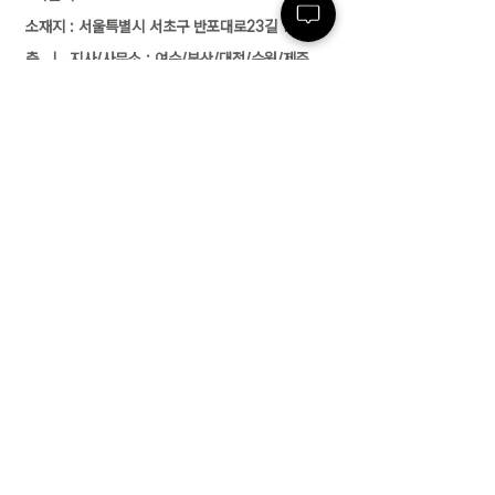
소재지 : 서울특별시 서초구 반포대로23길 14, 3
층 ㅣ 지사/사무소 : 여수/부산/대전/수원/제주
전화 :
02-591-4363
ㅣ 팩스 :
02-591-
4360
근로자 파견업(2004-138) 유료직업소개사업
(제2017-3220163-14-5-00006호)
경비업허가(제2798호) 위생관리용역업(서초
구청 제 26호) 대한민국
고객센터
02-591-4363