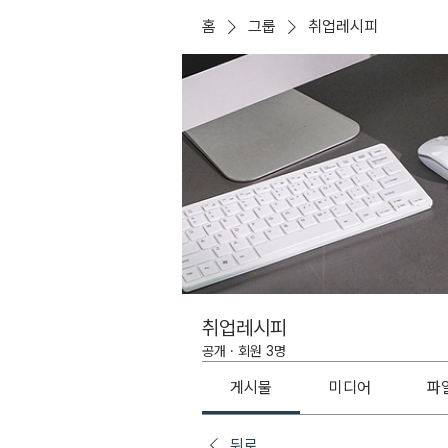
홈
그룹
취업레시피
취업레시피
공개
·
회원 3명
게시물
미디어
파
뒤로