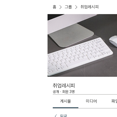
홈
그룹
취업레시피
취업레시피
공개
·
회원 3명
게시물
미디어
파
뒤로