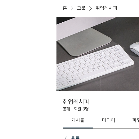
홈
그룹
취업레시피
취업레시피
공개
·
회원 3명
게시물
미디어
파
뒤로