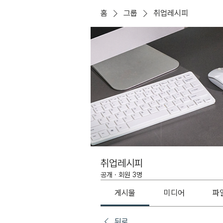
홈
그룹
취업레시피
취업레시피
공개
·
회원 3명
게시물
미디어
파
뒤로