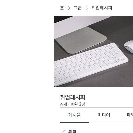
홈
그룹
취업레시피
취업레시피
공개
·
회원 3명
게시물
미디어
파
뒤로