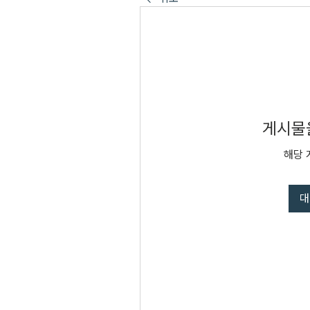
게시물을
해당 
대