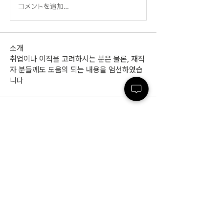
コメントを追加…
소개
취업이나 이직을 고려하시는 분은 물론, 재직
자 분들께도 도움의 되는 내용을 엄선하였습
니다
(주)인사이드잡
사업자등록번호 :
220-86-71971
ㅣ 대표이사
: 최윤석
소재지 : 서울특별시 서초구 반포대로23길 14, 3