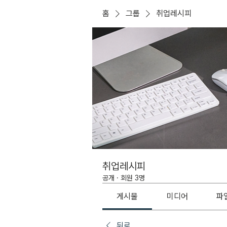
홈
그룹
취업레시피
취업레시피
공개
·
회원 3명
게시물
미디어
파
뒤로