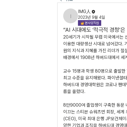
IMG人
2023년 9월 4일
IMG人
본사임직원
“AI 시대에도 ‘적극적 경청’은
20세기가 시작될 무렵 미국에서는 
이용한 대량생산 시대로 넘어갔다. 기
원의 지식과 지혜를 가진 리더가 절실
배경에서 1908년 하버드대에서 세계
교수 15명과 학생 80명으로 출발한
최고 수준을 유지해왔다. 파이낸셜타임
하버드대 경영대학원은 코로나 팬데믹
름을 올렸다.
8만9000여 졸업생이 구축한 동문
이끄는 스티븐 슈워츠먼 회장, 세계
(CEO), 미국 최대 은행 JP모건
양한 기업과 조직을 하버드대 경영대