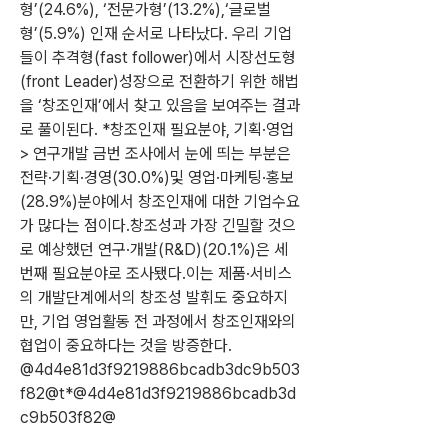
형’(24.6%), ‘전문가형’(13.2%),‘글로벌
형’(5.9%) 인재 순서로 나타났다. 우리 기업
들이 추격형(fast follower)에서 시장선도형
(front Leader)성장으로 전환하기 위한 해법
을 ‘창조인재’에서 찾고 있음을 보여주는 결과
로 풀이된다. *창조인재 필요분야, 기획·영업 
> 연구개발 금번 조사에서 눈에 띄는 부분은 
전략·기획·경영(30.0%)및 영업·마케팅·홍보
(28.9%)분야에서 창조인재에 대한 기업수요
가 많다는 점이다.창조성과 가장 긴밀할 것으
로 예상했던 연구·개발(R&D)(20.1%)은 세 
번째 필요분야로 조사됐다.이는 제품·서비스
의 개발단계에서의 창조성 발휘도 중요하지
만, 기업 영업활동 전 과정에서 창조인재와의 
협업이 중요하다는 것을 방증한다. 
@4d4e81d3f9219886bcadb3dc9b503
f82@t*@4d4e81d3f9219886bcadb3d
c9b503f82@