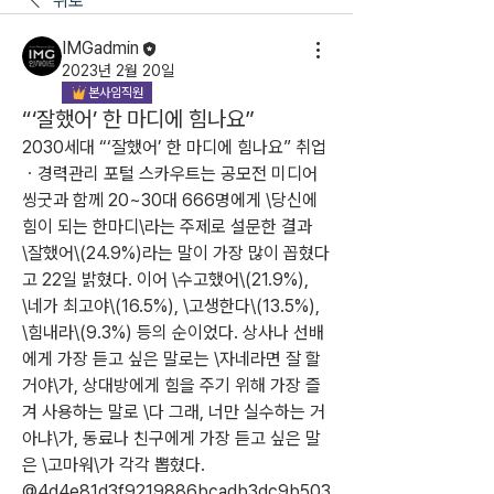
뒤로
IMGadmin
2023년 2월 20일
본사임직원
“‘잘했어’ 한 마디에 힘나요”
2030세대 “‘잘했어’ 한 마디에 힘나요” 취업
ㆍ경력관리 포털 스카우트는 공모전 미디어
씽굿과 함께 20~30대 666명에게 \당신에 
힘이 되는 한마디\라는 주제로 설문한 결과
\잘했어\(24.9%)라는 말이 가장 많이 꼽혔다
고 22일 밝혔다. 이어 \수고했어\(21.9%), 
\네가 최고야\(16.5%), \고생한다\(13.5%), 
\힘내라\(9.3%) 등의 순이었다. 상사나 선배
에게 가장 듣고 싶은 말로는 \자네라면 잘 할 
거야\가, 상대방에게 힘을 주기 위해 가장 즐
겨 사용하는 말로 \다 그래, 너만 실수하는 거 
아냐\가, 동료나 친구에게 가장 듣고 싶은 말
은 \고마워\가 각각 뽑혔다. 
@4d4e81d3f9219886bcadb3dc9b503