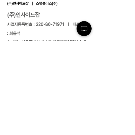
(주)인사이드잡
사업자등록번호 :
220-86-71971
ㅣ 대표이사
: 최윤석
소재지 : 서울특별시 서초구 반포대로23길 14, 3
층 ㅣ 지사/사무소 : 여수/부산/대전/수원/제주
전화 :
02-591-4363
ㅣ 팩스 :
02-591-
4360
근로자 파견업(2004-138) 유료직업소개사업
(제2017-3220163-14-5-00006호)
경비업허가(제2798호) 위생관리용역업(서초
구청 제 26호) 대한민국
고객센터
02-591-4363