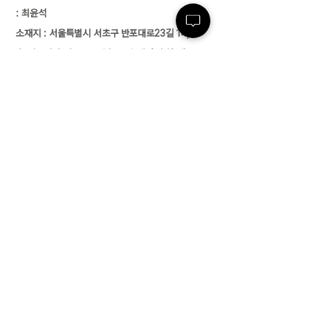
: 최윤석
소재지 : 서울특별시 서초구 반포대로23길 14, 3
층 ㅣ 지사/사무소 : 여수/부산/대전/수원/제주
전화 :
02-591-4363
ㅣ 팩스 :
02-591-
4360
근로자 파견업(2004-138) 유료직업소개사업
(제2017-3220163-14-5-00006호)
경비업허가(제2798호) 위생관리용역업(서초
구청 제 26호) 대한민국
고객센터
02-591-4363