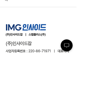
(주)인사이드잡
사업자등록번호 :
220-86-71971
ㅣ 대표이사
: 최윤석
소재지 : 서울특별시 서초구 반포대로23길 14, 3
층 ㅣ 지사/사무소 : 여수/부산/대전/수원/제주
전화 :
02-591-4363
ㅣ 팩스 :
02-591-
4360
근로자 파견업(2004-138) 유료직업소개사업
(제2017-3220163-14-5-00006호)