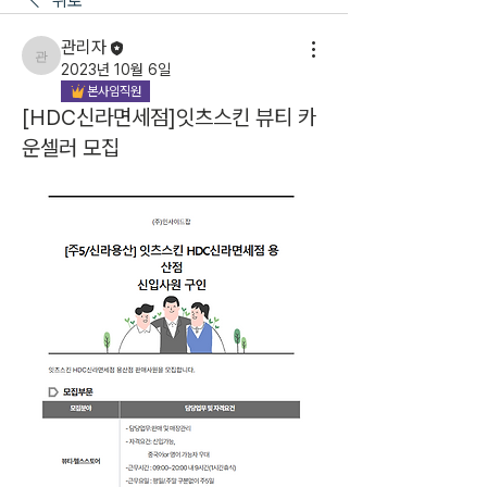
뒤로
관리자
관리자
2023년 10월 6일
본사임직원
[HDC신라면세점]잇츠스킨 뷰티 카
운셀러 모집