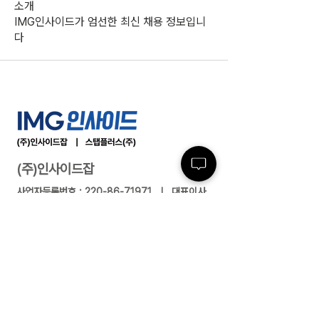
소개
IMG인사이드가 엄선한 최신 채용 정보입니
다
(주)인사이드잡
사업자등록번호 :
220-86-71971
ㅣ 대표이사
: 최윤석
소재지 : 서울특별시 서초구 반포대로23길 14, 3
층 ㅣ 지사/사무소 : 여수/부산/대전/수원/제주
전화 :
02-591-4363
ㅣ 팩스 :
02-591-
4360