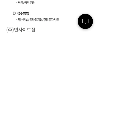
(주)인사이드잡
대표번호 02) 591-4363
이메일 : 
yoonsea903@insidejob.co.kr
0
0
32
Write a comment...
소개
IMG인사이드가 엄선한 최신 채용 정보입니
다