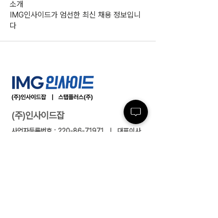
소개
IMG인사이드가 엄선한 최신 채용 정보입니
다
(주)인사이드잡
사업자등록번호 :
220-86-71971
ㅣ 대표이사
: 최윤석
소재지 : 서울특별시 서초구 반포대로23길 14, 3
층 ㅣ 지사/사무소 : 여수/부산/대전/수원/제주
전화 :
02-591-4363
ㅣ 팩스 :
02-591-
4360