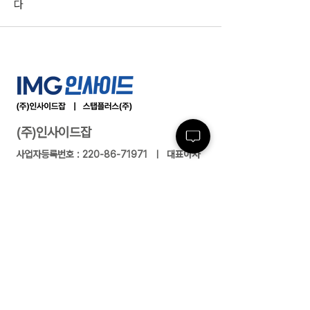
다
(주)인사이드잡
사업자등록번호 :
220-86-71971
ㅣ 대표이사
: 최윤석
소재지 : 서울특별시 서초구 반포대로23길 14, 3
층 ㅣ 지사/사무소 : 여수/부산/대전/수원/제주
전화 :
02-591-4363
ㅣ 팩스 :
02-591-
4360
근로자 파견업(2004-138) 유료직업소개사업