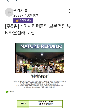
뒤로
관리자
관리자
2023년 10월 6일
본사임직원
[주5일]네이처리퍼블릭 보문역점 뷰
티카운셀러 모집