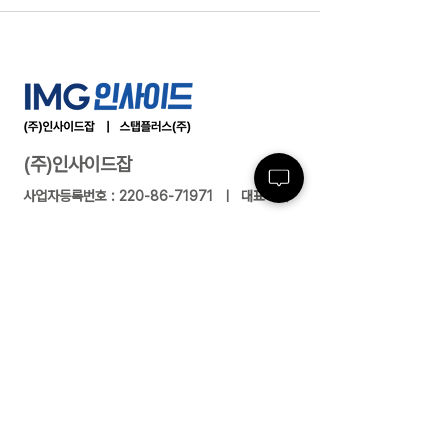
(주)인사이드잡
사업자등록번호 :
220-86-71971
ㅣ 대표이사
: 최윤석
소재지 : 서울특별시 서초구 반포대로23길 14, 3
층 ㅣ 지사/사무소 : 여수/부산/대전/수원/제주
전화 :
02-591-4363
ㅣ 팩스 :
02-591-
4360
근로자 파견업(2004-138) 유료직업소개사업
(제2017-3220163-14-5-00006호)