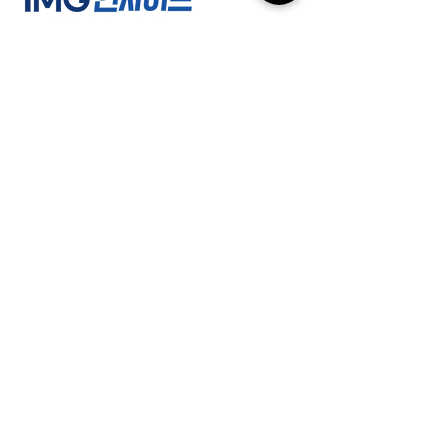
(주)인사이드잡
사업자등록번호 :
220-86-71971
ㅣ 대표이사
: 최윤석
소재지 : 서울특별시 서초구 반포대로23길 14, 3
층 ㅣ 지사/사무소 : 여수/부산/대전/수원/제주
전화 :
02-591-4363
ㅣ 팩스 :
02-591-
4360
근로자 파견업(2004-138) 유료직업소개사업
(제2017-3220163-14-5-00006호)
경비업허가(제2798호) 위생관리용역업(서초
구청 제 26호) 대한민국
고객센터