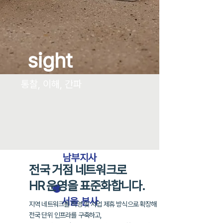
sight
통찰, 이해, 간파
남부지사
전국 거점 네트워크로
HR 운영을 표준화합니다.
​서울 본사
지역 네트워크를 직영 및 사업 제휴 방식으로 확장해
전국 단위 인프라를 구축하고,