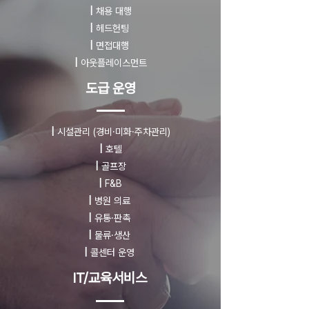
|
채용 대행
|
헤드헌팅
|
면접대행
|
아웃플레이스먼트
도급 운영
|
시설관리
(경비·미화·주차관리)
|
호텔
|
골프장
|
F&B
|
병원 의료
|
유통·판촉
|
물류·생산
|
콜센터 운영
IT/교육서비스