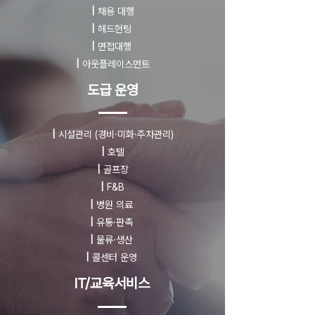
|
채용 대행
|
헤드헌팅
|
면접대행
|
아웃플레이스먼트
도급 운영
|
시설관리
(경비·미화·주차관리)
|
호텔
|
골프장
|
F&B
|
병원 의료
|
유통·판촉
|
물류·생산
|
콜센터 운영
IT/교육서비스