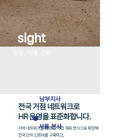
sight
통찰, 이해, 간파
남부지사
전국 거점 네트워크로
HR 운영을 표준화합니다.
​서울 본사
지역 네트워크를 직영 및 사업 제휴 방식으로 확장해
전국 단위 인프라를 구축하고,