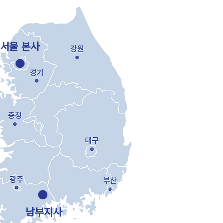
​서울 본사
남부지사