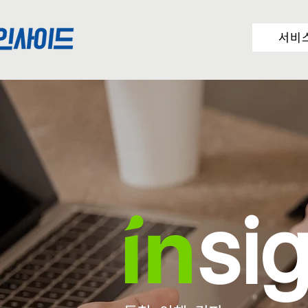
서비
si