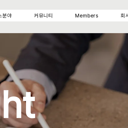
스분야
커뮤니티
Members
회
ght