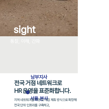
sight
통찰, 이해, 간파
남부지사
전국 거점 네트워크로
HR 운영을 표준화합니다.
​서울 본사
지역 네트워크를 직영 및 사업 제휴 방식으로 확장해
전국 단위 인프라를 구축하고,