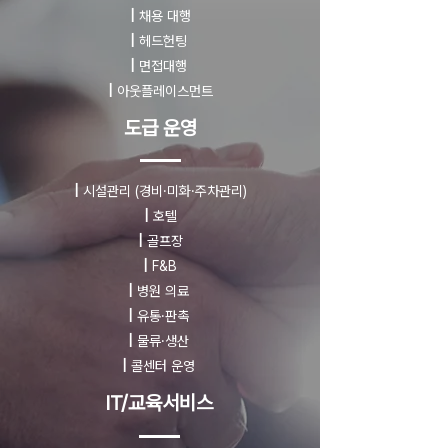
|
채용 대행
|
헤드헌팅
|
면접대행
|
아웃플레이스먼트
도급 운영
|
시설관리
(경비·미화·주차관리)
|
호텔
|
골프장
|
F&B
|
병원 의료
|
유통·판촉
|
물류·생산
|
콜센터 운영
IT/교육서비스