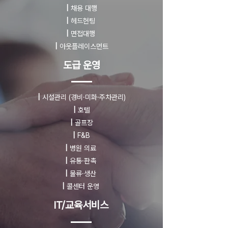
|
채용 대행
|
헤드헌팅
|
면접대행
|
아웃플레이스먼트
도급 운영
|
시설관리
(경비·미화·주차관리)
|
호텔
|
골프장
|
F&B
|
병원 의료
|
유통·판촉
|
물류·생산
|
콜센터 운영
IT/교육서비스