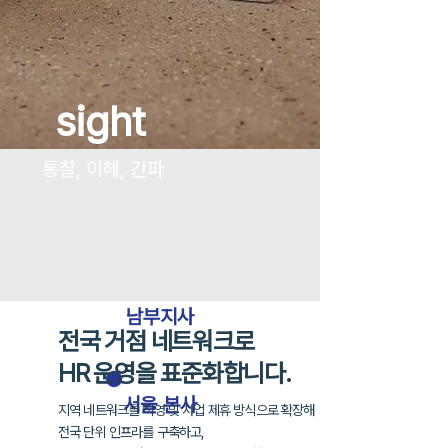
sight
통찰, 이해, 간파
남부지사
전국 거점 네트워크로
HR 운영을 표준화합니다.
​서울 본사
지역 네트워크를 직영 및 사업 제휴 방식으로 확장해
전국 단위 인프라를 구축하고,