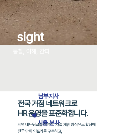
sight
통찰, 이해, 간파
남부지사
전국 거점 네트워크로
HR 운영을 표준화합니다.
​서울 본사
지역 네트워크를 직영 및 사업 제휴 방식으로 확장해
전국 단위 인프라를 구축하고,