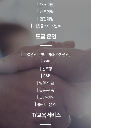
|
채용 대행
|
헤드헌팅
|
면접대행
|
아웃플레이스먼트
도급 운영
|
시설관리
(경비·미화·주차관리)
|
호텔
|
골프장
|
F&B
|
병원 의료
|
유통·판촉
|
물류·생산
|
콜센터 운영
IT/교육서비스