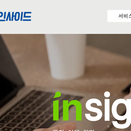
서비
si