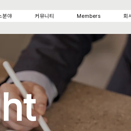
스분야
커뮤니티
Members
회
ght