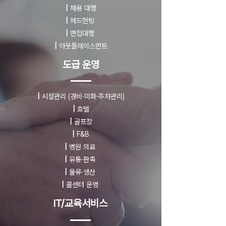
|
채용 대행
|
헤드헌팅
|
면접대행
|
아웃플레이스먼트
도급 운영
|
시설관리
(경비·미화·주차관리)
|
호텔
|
골프장
|
F&B
|
병원 의료
|
유통·판촉
|
물류·생산
|
콜센터 운영
IT/교육서비스