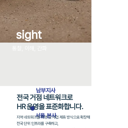
sight
통찰, 이해, 간파
남부지사
전국 거점 네트워크로
HR 운영을 표준화합니다.
​서울 본사
지역 네트워크를 직영 및 사업 제휴 방식으로 확장해
전국 단위 인프라를 구축하고,