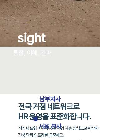
sight
통찰, 이해, 간파
남부지사
전국 거점 네트워크로
HR 운영을 표준화합니다.
​서울 본사
지역 네트워크를 직영 및 사업 제휴 방식으로 확장해
전국 단위 인프라를 구축하고,