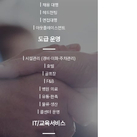
|
채용 대행
|
헤드헌팅
|
면접대행
|
아웃플레이스먼트
도급 운영
|
시설관리
(경비·미화·주차관리)
|
호텔
|
골프장
|
F&B
|
병원 의료
|
유통·판촉
|
물류·생산
|
콜센터 운영
IT/교육서비스