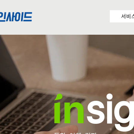
서비
si