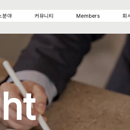
스분야
커뮤니티
Members
회
ght