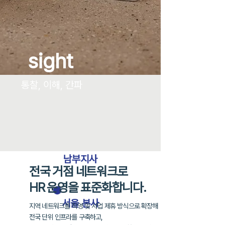
sight
통찰, 이해, 간파
남부지사
전국 거점 네트워크로
HR 운영을 표준화합니다.
​서울 본사
지역 네트워크를 직영 및 사업 제휴 방식으로 확장해
전국 단위 인프라를 구축하고,