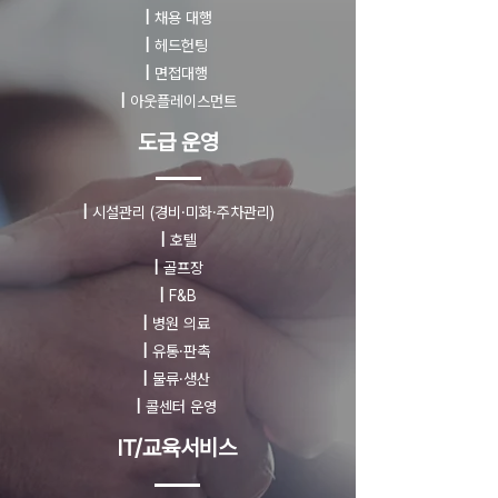
|
채용 대행
|
헤드헌팅
|
면접대행
|
아웃플레이스먼트
도급 운영
|
시설관리
(경비·미화·주차관리)
|
호텔
|
골프장
|
F&B
|
병원 의료
|
유통·판촉
|
물류·생산
|
콜센터 운영
IT/교육서비스