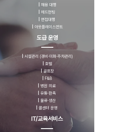
|
채용 대행
|
헤드헌팅
|
면접대행
|
아웃플레이스먼트
도급 운영
|
시설관리
(경비·미화·주차관리)
|
호텔
|
골프장
|
F&B
|
병원 의료
|
유통·판촉
|
물류·생산
|
콜센터 운영
IT/교육서비스