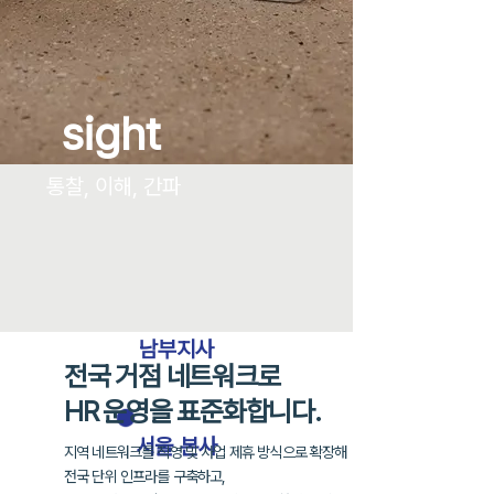
sight
통찰, 이해, 간파
남부지사
전국 거점 네트워크로
HR 운영을 표준화합니다.
​서울 본사
지역 네트워크를 직영 및 사업 제휴 방식으로 확장해
전국 단위 인프라를 구축하고,