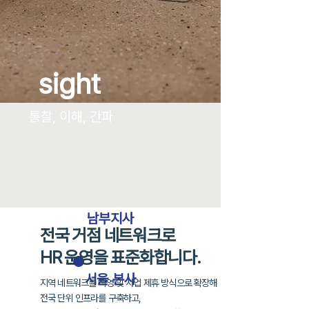
sight
통찰, 이해, 간파
남부지사
전국 거점 네트워크로
HR 운영을 표준화합니다.
​서울 본사
지역 네트워크를 직영 및 사업 제휴 방식으로 확장해
전국 단위 인프라를 구축하고,