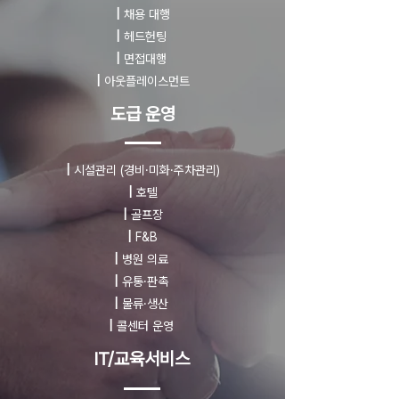
|
채용 대행
|
헤드헌팅
|
면접대행
|
아웃플레이스먼트
도급 운영
|
시설관리
(경비·미화·주차관리)
|
호텔
|
골프장
|
F&B
|
병원 의료
|
유통·판촉
|
물류·생산
|
콜센터 운영
IT/교육서비스